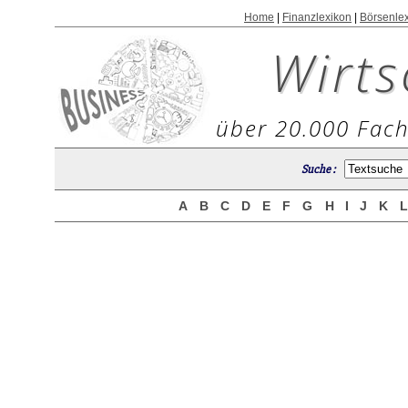
Home
|
Finanzlexikon
|
Börsenle
Wirts
über 20.000 Fach
Suche :
A
B
C
D
E
F
G
H
I
J
K