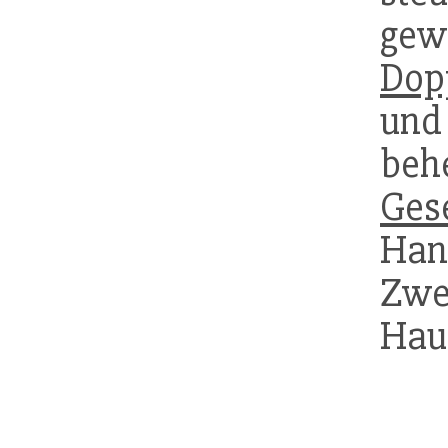
ge
Dop
u
beh
Gese
Han
Zwe
Haup