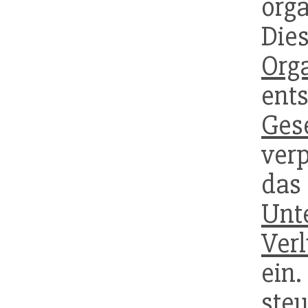
org
Di
Org
ent
Gese
verp
da
Unt
Verl
ein.
ste