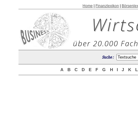
Home
|
Finanzlexikon
|
Börsenle
Wirts
über 20.000 Fach
Suche :
A
B
C
D
E
F
G
H
I
J
K