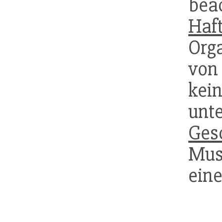
bea
Haf
Org
von
kei
unt
Ges
Muss
eine