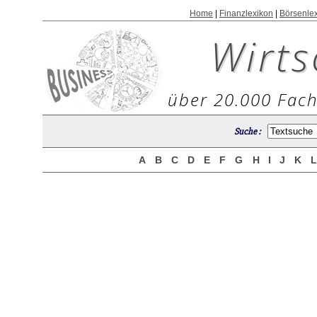
Home
|
Finanzlexikon
|
Börsenle
Wirts
über 20.000 Fach
Suche :
A
B
C
D
E
F
G
H
I
J
K