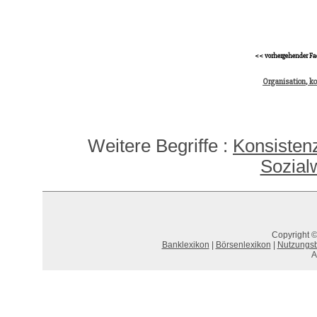
<< vorhergehender Fa
Organisation, k
Weitere Begriffe :
Konsistenz
Sozial
Copyright ©
Banklexikon
|
Börsenlexikon
|
Nutzungs
A