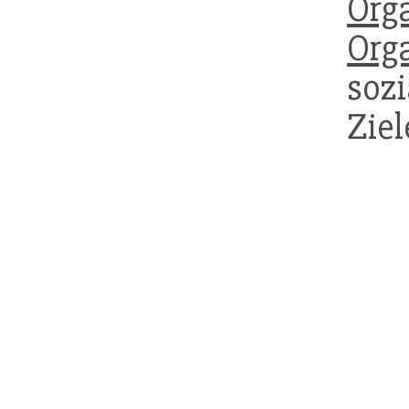
Org
Org
soz
Ziel