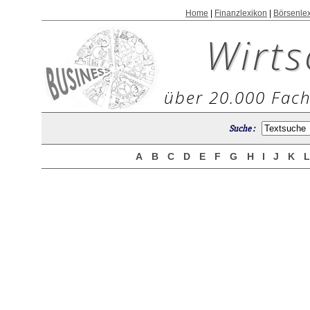
Home
|
Finanzlexikon
|
Börsenle
Wirts
über 20.000 Fach
Suche :
A
B
C
D
E
F
G
H
I
J
K