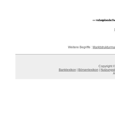
<< vorhergehender Fa
Weitere Begriffe :
Marktstrukturm
Copyright ©
Banklexikon
|
Börsenlexikon
|
Nutzungs
A