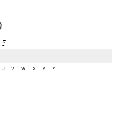
o
15
U
V
W
X
Y
Z