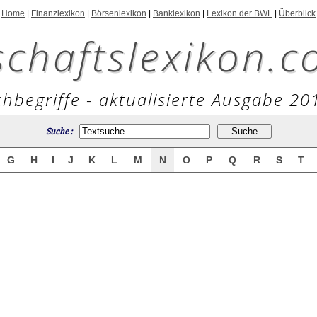
Home
|
Finanzlexikon
|
Börsenlexikon
|
Banklexikon
|
Lexikon der BWL
|
Überblick
schaftslexikon.c
hbegriffe - aktualisierte Ausgabe 20
Suche :
G
H
I
J
K
L
M
N
O
P
Q
R
S
T