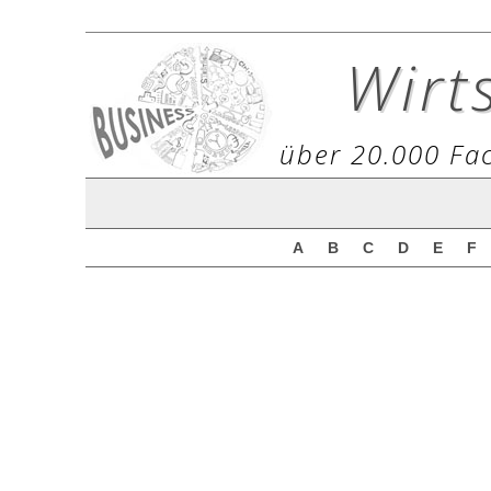
Wirt
über 20.000 Fac
A
B
C
D
E
F