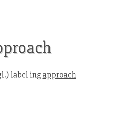
approach
gl.) label ing
approach