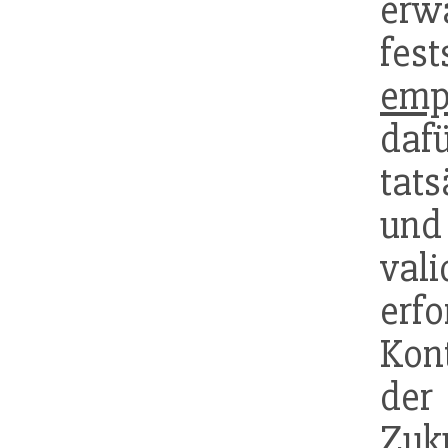
er
fes
emp
daf
tat
und 
vali
e
Kon
de
Zuk