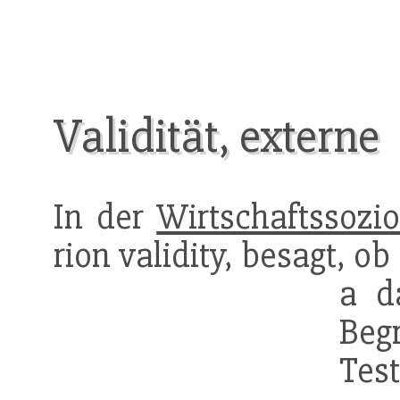
Validität, externe
In der
Wirtschaftssozio
rion validity, besagt, 
a d
Beg
Tes