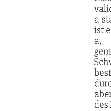
vali
a st
ist 
a, 
gem
Sch
bes
durc
abe
des 