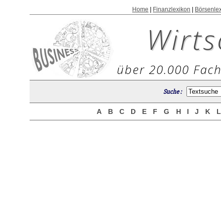
Home
|
Finanzlexikon
|
Börsenle
Wirts
über 20.000 Fach
Suche :
A
B
C
D
E
F
G
H
I
J
K