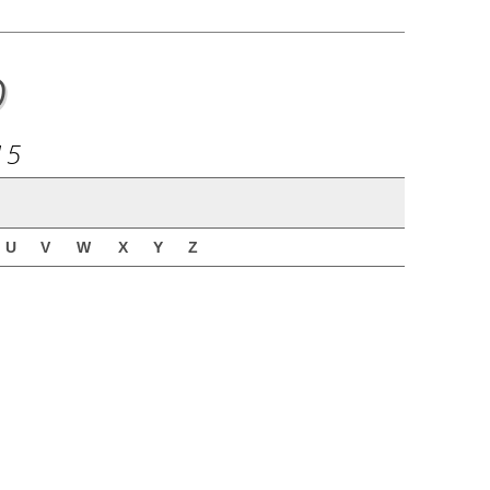
o
15
U
V
W
X
Y
Z