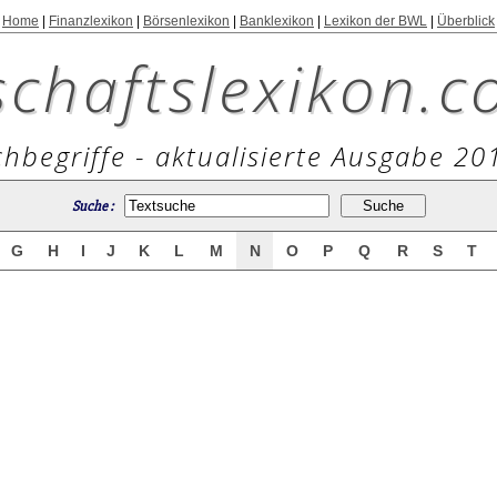
Home
|
Finanzlexikon
|
Börsenlexikon
|
Banklexikon
|
Lexikon der BWL
|
Überblick
schaftslexikon.c
hbegriffe - aktualisierte Ausgabe 20
Suche :
G
H
I
J
K
L
M
N
O
P
Q
R
S
T