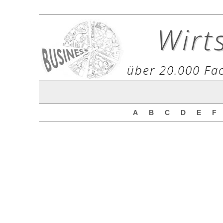
Wirt
über 20.000 Fac
A
B
C
D
E
F