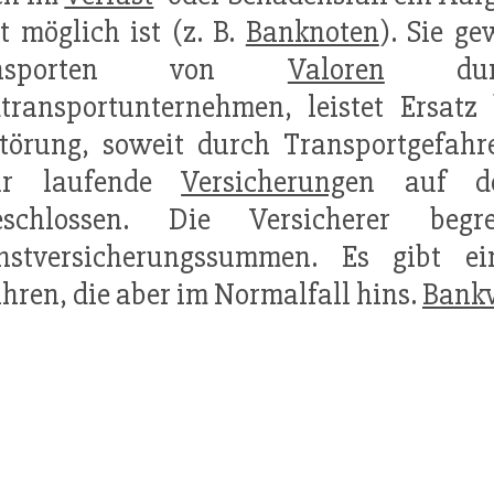
t möglich ist (z. B.
Banknoten
). Sie g
ansporten von
Valoren
durch
transportunternehmen, leistet Ersatz
törung, soweit durch Transportgefahr
ür laufende
Versicherung
en auf de
eschlossen. Die Versicherer be
hstversicherungssummen. Es gibt ei
hren, die aber im Normalfall hins.
Bankv