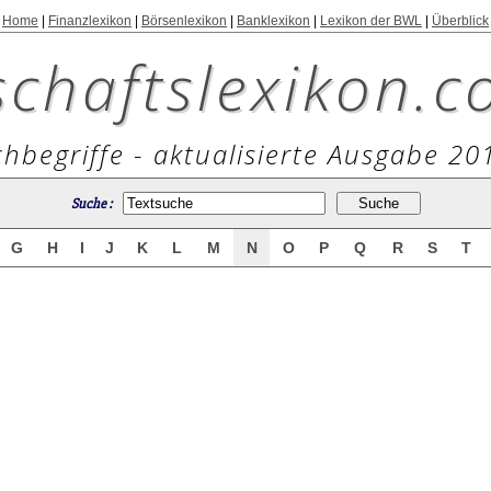
Home
|
Finanzlexikon
|
Börsenlexikon
|
Banklexikon
|
Lexikon der BWL
|
Überblick
schaftslexikon.c
hbegriffe - aktualisierte Ausgabe 20
Suche :
G
H
I
J
K
L
M
N
O
P
Q
R
S
T