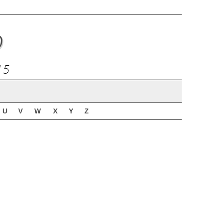
o
15
U
V
W
X
Y
Z