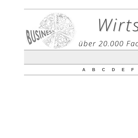
Wirt
über 20.000 Fac
A
B
C
D
E
F