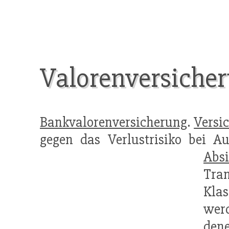
Valorenversiche
Bankvalorenversicherung
.
Versi
gegen das Verlustrisiko bei A
Abs
Tra
Klas
werd
den