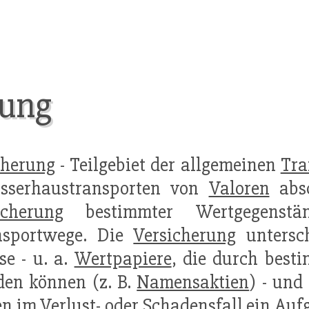
rung
cherung
- Teilgebiet der allgemeinen
Tra
usserhaustransporten von
Valoren
absc
icherung
bestimmter Wertgegenst
nsportwege. Die
Versicherung
untersc
se - u. a.
Wertpapiere
, die durch bes
en können (z. B.
Namensaktien
) - und 
en im
Verlust
- oder Schadensfall ein Au