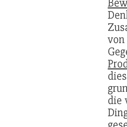
Bew
De
Zus
vo
Geg
Pro
di
gru
die
Di
ges