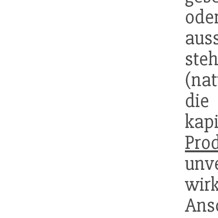
ode
aus
st
(nat
di
kapi
Pro
unv
wir
Ans