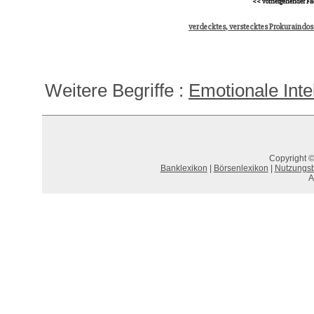
<< vorhergehender Fa
verdecktes, verstecktes Prokuraindo
Weitere Begriffe :
Emotionale Inte
Copyright ©
Banklexikon
|
Börsenlexikon
|
Nutzungs
A