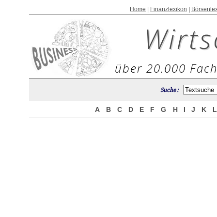
Home
|
Finanzlexikon
|
Börsenle
Wirts
über 20.000 Fach
Suche :
A
B
C
D
E
F
G
H
I
J
K