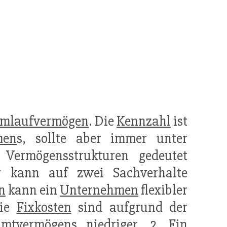
mlaufvermögen
. Die
Kennzahl
ist
men
s, sollte aber immer unter
 Vermögensstrukturen gedeutet
ur kann auf zwei Sachverhalte
n
kann ein
Unternehmen
flexibler
die
Fixkosten
sind aufgrund der
tvermögens niedriger. 2. Ein