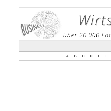
Wirt
über 20.000 Fac
A
B
C
D
E
F