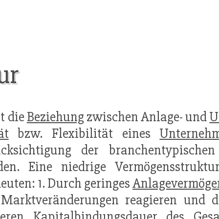
ur
t die
Beziehung
zwischen Anlage- und
U
ät
bzw. Flexibilität eines
Unterneh
ücksichtigung der branchentypischen
den. Eine niedrige Vermögensstrukt
euten: 1. Durch geringes
Anlagevermöge
 Marktveränderungen reagieren und 
zeren
Kapitalbindungsdauer
des Gesam