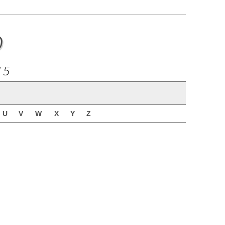
o
15
U
V
W
X
Y
Z