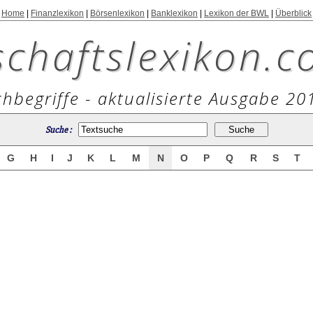
Home
|
Finanzlexikon
|
Börsenlexikon
|
Banklexikon
|
Lexikon der BWL
|
Überblick
schaftslexikon.c
hbegriffe - aktualisierte Ausgabe 20
Suche :
G
H
I
J
K
L
M
N
O
P
Q
R
S
T