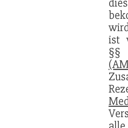
die
bek
wird
ist 
§§
(AM
Zus
Re
Med
Vers
all