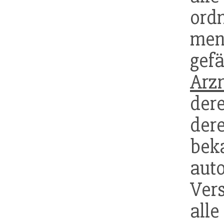
ord
me
ge
Arzn
der
der
bek
aut
Ver
all