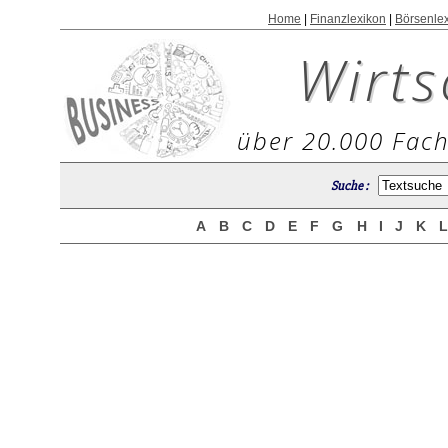
Home
|
Finanzlexikon
|
Börsenle
Wirts
über 20.000 Fach
Suche :
A
B
C
D
E
F
G
H
I
J
K