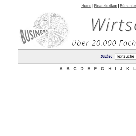
Home
|
Finanzlexikon
|
Börsenle
Wirts
über 20.000 Fach
Suche :
A
B
C
D
E
F
G
H
I
J
K