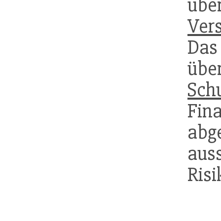
übe
Ver
Da
üb
Schu
Fin
abg
au
Risi