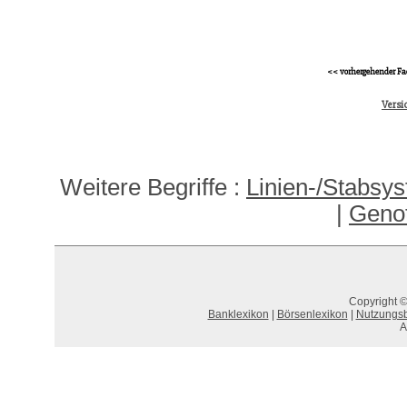
<< vorhergehender Fa
Versi
Weitere Begriffe :
Linien-/Stabsys
|
Genot
Copyright ©
Banklexikon
|
Börsenlexikon
|
Nutzungs
A