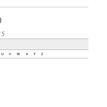
o
15
U
V
W
X
Y
Z