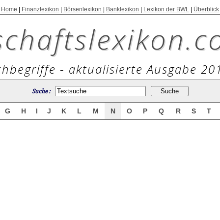
Home
|
Finanzlexikon
|
Börsenlexikon
|
Banklexikon
|
Lexikon der BWL
|
Überblick
schaftslexikon.c
hbegriffe - aktualisierte Ausgabe 20
Suche :
G
H
I
J
K
L
M
N
O
P
Q
R
S
T