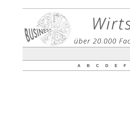
Wirt
über 20.000 Fac
A
B
C
D
E
F