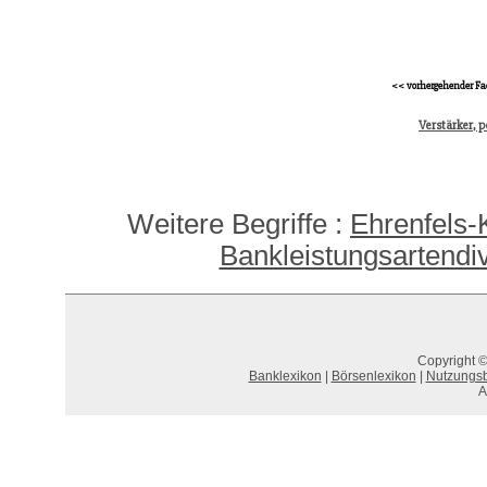
<< vorhergehender Fa
Verstärker, p
Weitere Begriffe :
Ehrenfels-K
Bankleistungsartendive
Copyright ©
Banklexikon
|
Börsenlexikon
|
Nutzungs
A