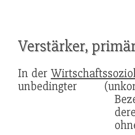
Verstärker, primä
In der
Wirtschaftssozio
unbedingter (unko
Beze
der
ohn