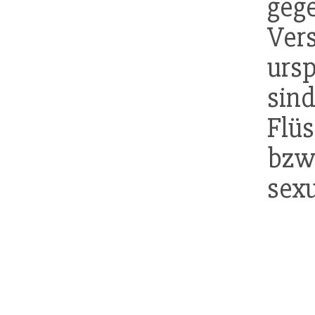
ge
Ve
ursp
sin
Flüs
bzw
sexu