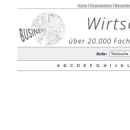
Home
|
Finanzlexikon
|
Börsenle
Wirts
über 20.000 Fach
Suche :
A
B
C
D
E
F
G
H
I
J
K