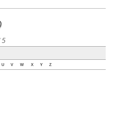
o
15
U
V
W
X
Y
Z