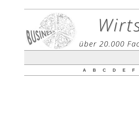
Wirt
über 20.000 Fac
A
B
C
D
E
F