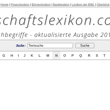
Home
|
Finanzlexikon
|
Börsenlexikon
|
Banklexikon
|
Lexikon der BWL
|
Überblick
schaftslexikon.c
hbegriffe - aktualisierte Ausgabe 20
Suche :
G
H
I
J
K
L
M
N
O
P
Q
R
S
T