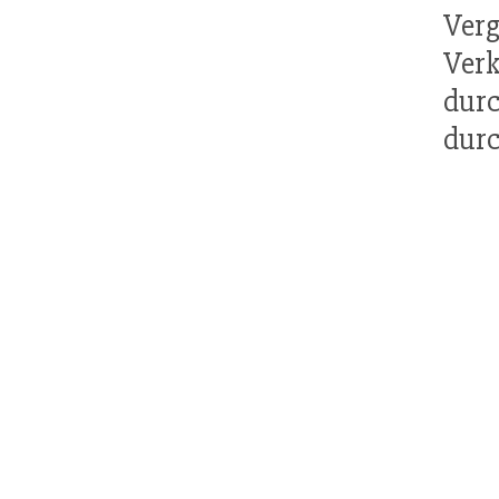
Verg
Verk
dur
durc