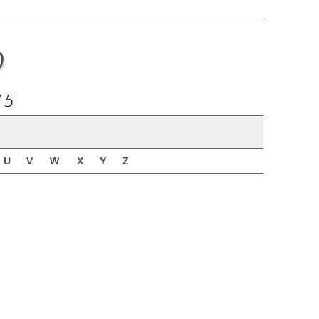
o
15
U
V
W
X
Y
Z