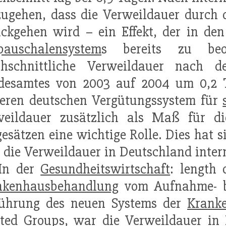
ugehen, dass die Verweildauer durch 
ckgehen wird – ein Effekt, der in den
lpauschalensystem
s bereits zu beo
chschnittliche Verweildauer nach d
desamtes von 2003 auf 2004 um 0,2 
heren deutschen Vergütungssystem für
weildauer zusätzlich als Maß für d
gesätzen eine wichtige Rolle. Dies hat 
 die Verweildauer in Deutschland inter
 In der
Gesundheitswirtschaft
: length 
nkenhausbehandlung
vom Aufnahme- bi
führung des neuen Systems der
Krank
ted Groups, war die Verweildauer in 