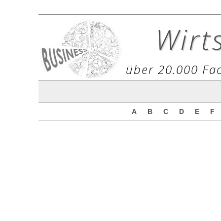
Wirt
über 20.000 Fac
A
B
C
D
E
F