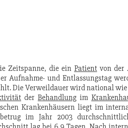
Die Zeitspanne, die ein
Patient
von der 
Der Aufnahme- und Entlassungstag wer
hlt. Die Verweildauer wird national wie 
ktivität
der
Behandlung
im
Krankenha
schen Krankenhäusern liegt im interna
 betrug im Jahr 2003 durchschnittlic
hschnitt lag bei 6,9 Tagen. Nach inter