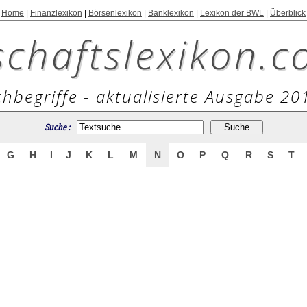
Home
|
Finanzlexikon
|
Börsenlexikon
|
Banklexikon
|
Lexikon der BWL
|
Überblick
schaftslexikon.c
hbegriffe - aktualisierte Ausgabe 20
Suche :
G
H
I
J
K
L
M
N
O
P
Q
R
S
T