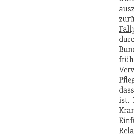
ausz
zurü
Fal
dur
Bun
frü
Ver
Pfle
dass
ist.
Kra
Ein
Rela