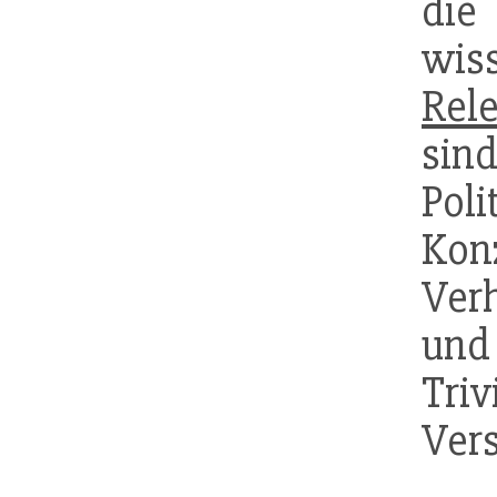
die
wis
Rel
sin
Poli
Ko
Ver
und
Tri
Ver