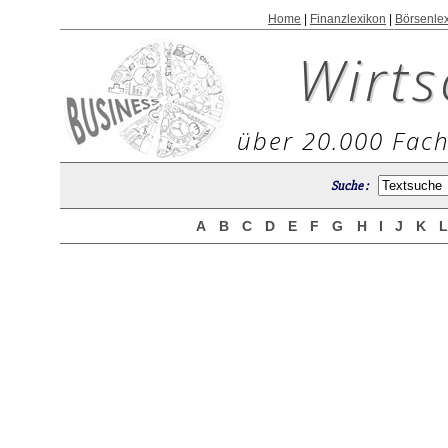
Home
|
Finanzlexikon
|
Börsenle
Wirts
über 20.000 Fach
Suche :
A
B
C
D
E
F
G
H
I
J
K