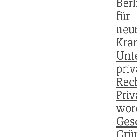
Berl
für
neu
Kra
Unt
priv
Rec
Priv
wor
Ges
Grü