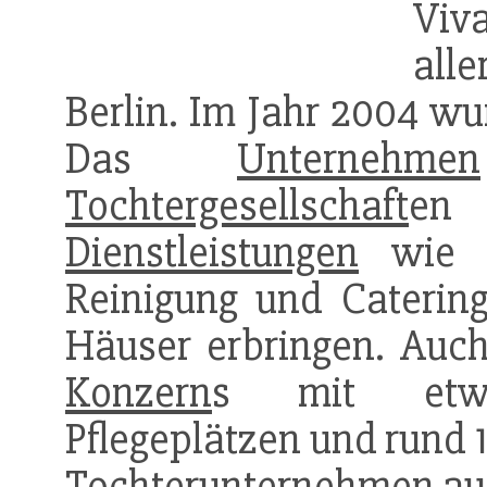
Viva
all
Berlin. Im Jahr 2004 wu
Das
Unternehmen
Tochtergesellschaft
en 
Dienstleistungen
wie zu
Reinigung und Catering
Häuser erbringen. Auc
Konzern
s mit etwa 
Pflegeplätzen und rund 
Tochterunternehmen
au