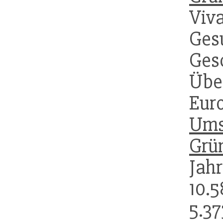
Vi
Ges
Ges
Übe
Eur
Ums
Grü
Jah
10.
5.