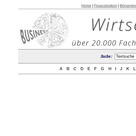
Home
|
Finanzlexikon
|
Börsenle
Wirts
über 20.000 Fach
Suche :
A
B
C
D
E
F
G
H
I
J
K