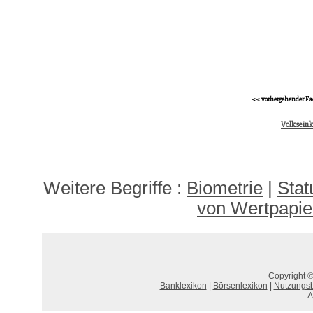
<< vorhergehender Fa
Volksein
Weitere Begriffe :
Biometrie
|
Stat
von Wertpapie
Copyright ©
Banklexikon
|
Börsenlexikon
|
Nutzungs
A