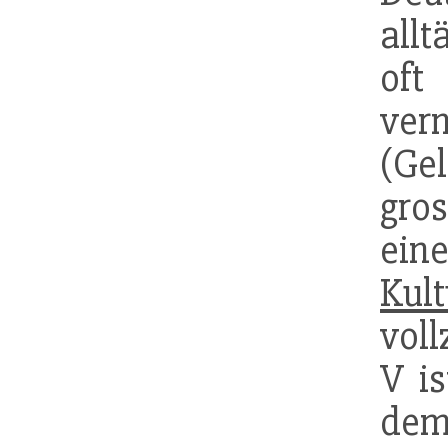
all
of
ver
(Gel
gro
ei
Kult
voll
V is
dem 