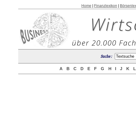
Home
|
Finanzlexikon
|
Börsenle
Wirts
über 20.000 Fach
Suche :
A
B
C
D
E
F
G
H
I
J
K