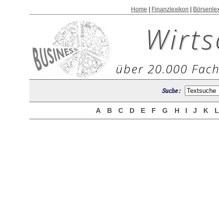
Home
|
Finanzlexikon
|
Börsenle
Wirts
über 20.000 Fach
Suche :
A
B
C
D
E
F
G
H
I
J
K