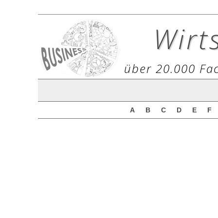
Wirt
über 20.000 Fac
A
B
C
D
E
F