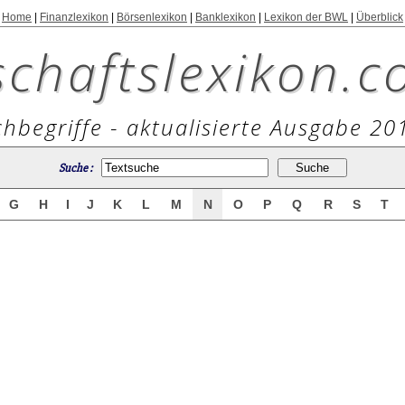
Home
|
Finanzlexikon
|
Börsenlexikon
|
Banklexikon
|
Lexikon der BWL
|
Überblick
schaftslexikon.c
hbegriffe - aktualisierte Ausgabe 20
Suche :
G
H
I
J
K
L
M
N
O
P
Q
R
S
T