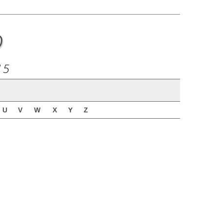
o
15
U
V
W
X
Y
Z