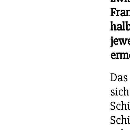
Fran
halb
jew
erm
Das
sich
Schü
Schü