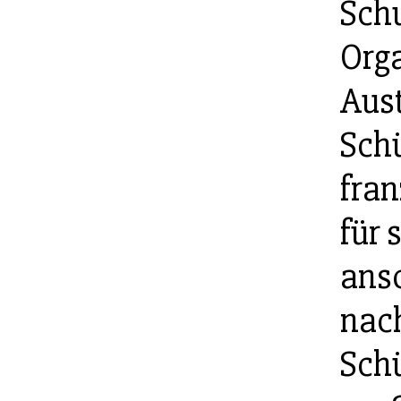
Schu
Org
Aus
Sch
fra
für 
ansc
nach
Schü