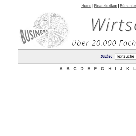
Home
|
Finanzlexikon
|
Börsenle
Wirts
über 20.000 Fach
Suche :
A
B
C
D
E
F
G
H
I
J
K