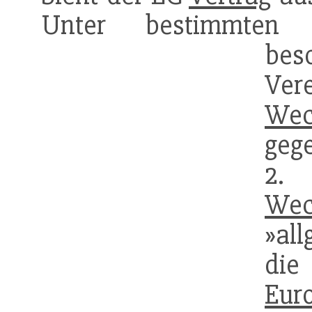
Unter bestimmte
bes
Ve
Wec
geg
2.
Wec
»al
d
Eur