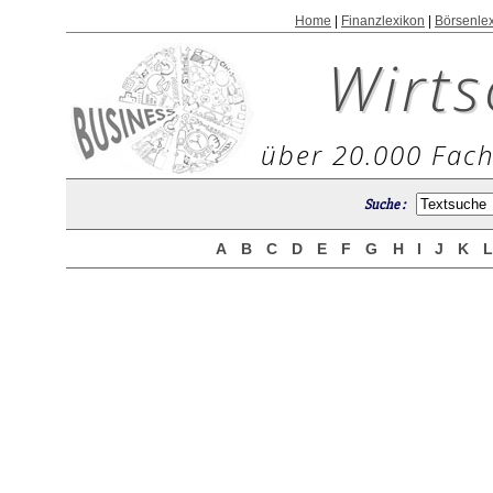
Home
|
Finanzlexikon
|
Börsenle
Wirts
über 20.000 Fach
Suche :
A
B
C
D
E
F
G
H
I
J
K