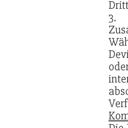
Dri
3.
Zu
Wä
Dev
ode
int
abs
Ver
Kom