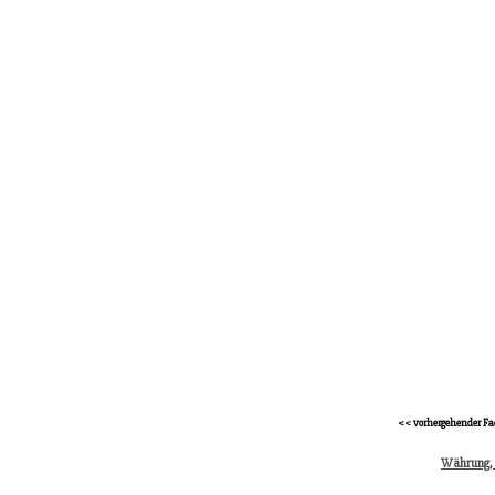
<< vorhergehender Fa
Währung,