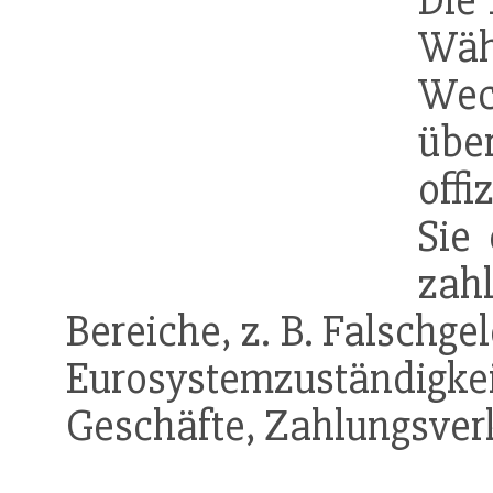
Die 
W
Wec
über
offi
Sie 
zah
Bereiche, z. B. Falschg
Eurosystemzuständigkei
Geschäfte, Zahlungsver