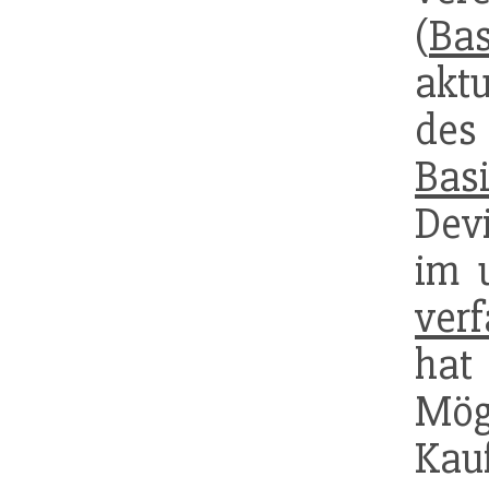
(
Bas
akt
des
Basi
Dev
im 
verf
hat
Mögl
Kau