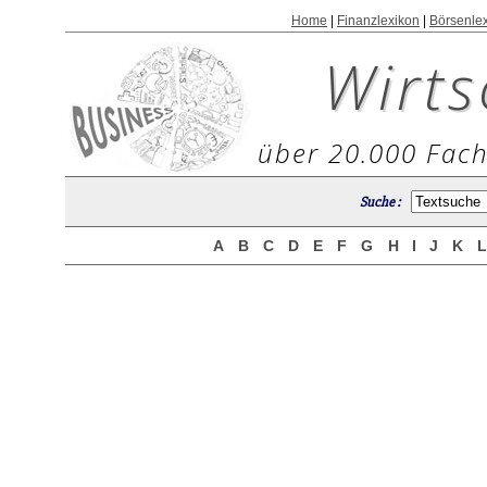
Home
|
Finanzlexikon
|
Börsenle
Wirts
über 20.000 Fach
Suche :
A
B
C
D
E
F
G
H
I
J
K