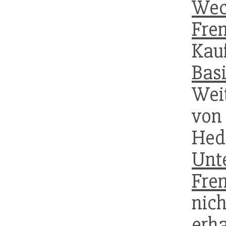
Wec
Fre
Ka
Basi
Wei
vo
He
Unt
Fre
nich
erh