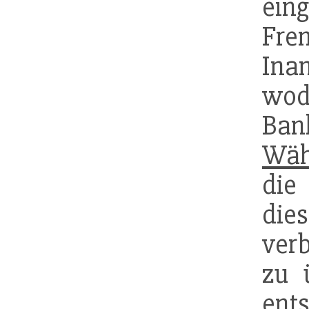
ein
Fre
Ina
wodu
B
Wäh
die
die
ver
zu 
ent