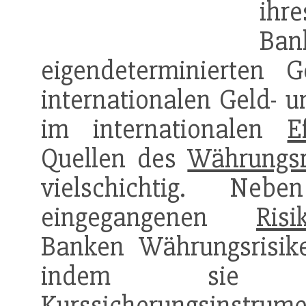
ihr
Ban
eigendeterminierten 
internationalen Geld- 
im internationalen
E
Quellen des
Währungsr
vielschichtig. Nebe
eingegangenen
Risi
Banken Währungsrisik
indem s
Kurssicherungsinstrum