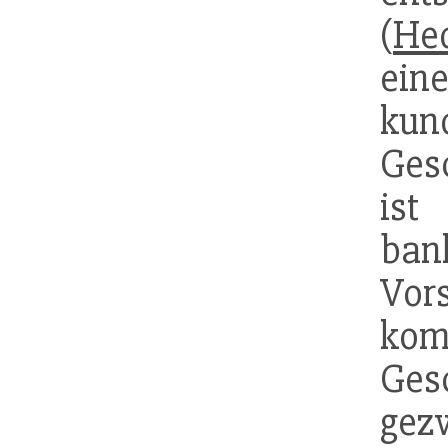
(
He
ein
kun
Ges
ist
bank
V
kom
Ges
gez