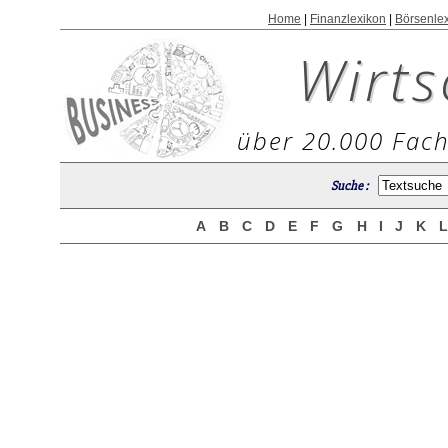
Home
|
Finanzlexikon
|
Börsenle
Wirts
über 20.000 Fach
Suche :
A
B
C
D
E
F
G
H
I
J
K