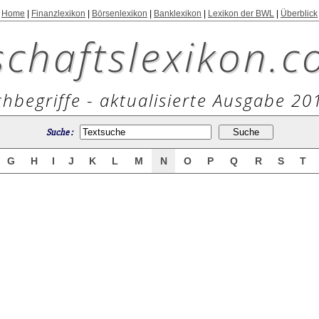
Home
|
Finanzlexikon
|
Börsenlexikon
|
Banklexikon
|
Lexikon der BWL
|
Überblick
schaftslexikon.c
hbegriffe - aktualisierte Ausgabe 20
Suche :
G
H
I
J
K
L
M
N
O
P
Q
R
S
T