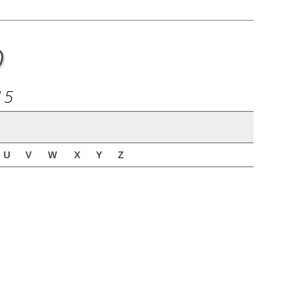
o
15
U
V
W
X
Y
Z