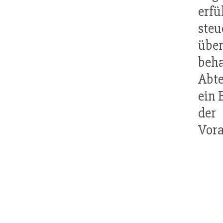
erfü
ste
über
beh
Abte
ein 
der
Vora