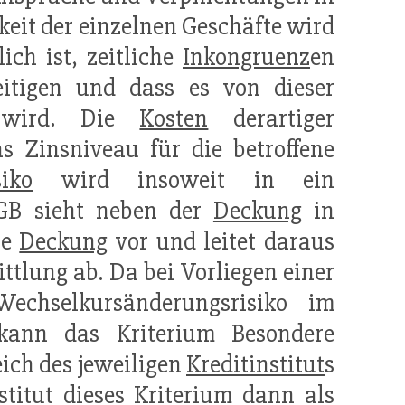
keit der einzelnen Geschäfte wird
ch ist, zeitliche
Inkongruenz
en
eitigen und dass es von dieser
 wird. Die
Kosten
derartiger
s Zinsniveau für die betroffene
iko
wird insoweit in ein
HGB sieht neben der
Deckung
in
re
Deckung
vor und leitet daraus
ttlung ab. Da bei Vorliegen einer
chselkursänderungsrisiko im
 kann das Kriterium Besondere
ich des jeweiligen
Kreditinstitut
s
stitut
dieses Kriterium dann als