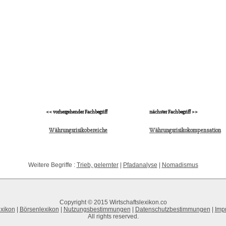
<< vorhergehender Fachbegriff
nächster Fachbegriff >>
Währungsrisikobereiche
Währungsrisikokompensation
Weitere Begriffe :
Trieb, gelernter
|
Pfadanalyse
|
Nomadismus
Copyright © 2015 Wirtschaftslexikon.co
xikon
|
Börsenlexikon
|
Nutzungsbestimmungen
|
Datenschutzbestimmungen
|
Imp
All rights reserved.