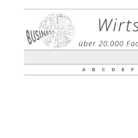
Wirt
über 20.000 Fac
A
B
C
D
E
F