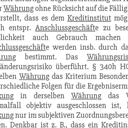
r
Währung
ohne Rücksicht auf die Fällig
rstellt, dass es dem
Kreditinstitut
mögli
ch entspr.
Anschlussgeschäft
e zu bes
lichkeit auch Gebrauch machen
hlussgeschäft
e werden insb. durch da
rung
bestimmt. Das
Währungsris
sänderungsrisiko überführt. § 340h 
selben
Währung
das Kriterium Besonde
rschiedliche Folgen für die Ergebnisermi
kung
in derselben
Währung
das We
malfall objektiv ausgeschlossen ist,
kung
nur im subjektiven Zuordnungsbere
en. Denkbar ist z. B., dass ein
Kreditin