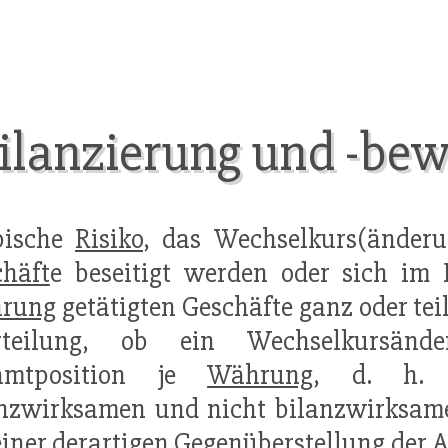
ilanzierung und -bew
pische
Risiko
, das Wechselkurs(änderu
häft
e beseitigt werden oder sich im
rung
getätigten Geschäfte ganz oder te
rteilung, ob ein Wechselkursänder
amtposition je
Währung
, d. h. 
nzwirksamen und nicht bilanzwirksame
einer derartigen Gegenüberstellung der 