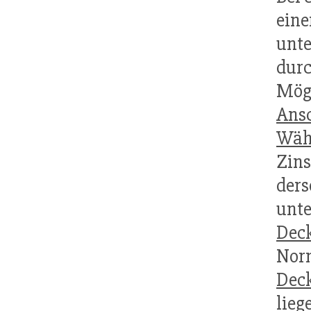
eine
unte
dur
Mög
Ansc
Wäh
Zin
der
unte
Dec
Nor
Dec
lieg