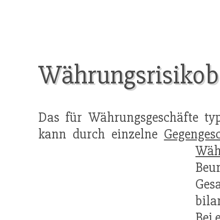
Währungsrisikob
Das für Währungsgeschäfte ty
kann durch einzelne
Gegengesc
Wäh
Beu
Ges
bila
Bei 