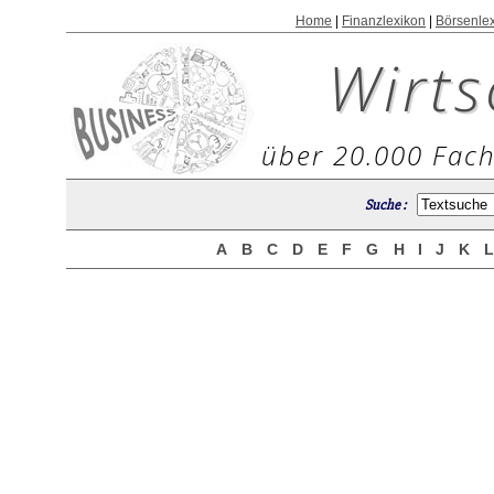
Home
|
Finanzlexikon
|
Börsenle
Wirts
über 20.000 Fach
Suche :
A
B
C
D
E
F
G
H
I
J
K