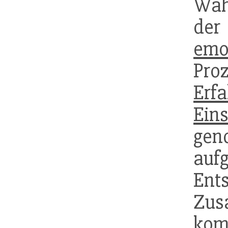
Wah
de
emo
Pro
Erf
Eins
gen
auf
En
Zu
kom