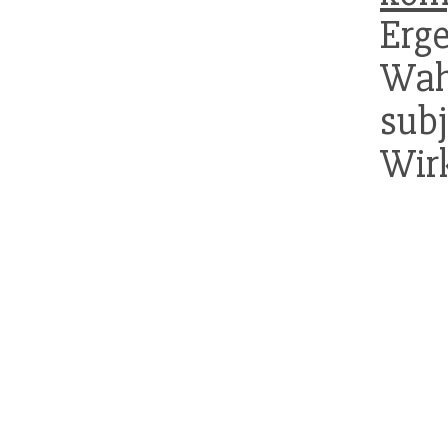
Erg
Wah
sub
Wirk