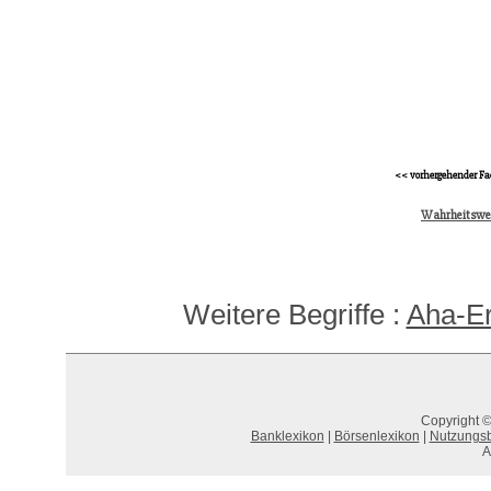
<< vorhergehender Fa
Wahrheitswer
Weitere Begriffe :
Aha-Er
Copyright ©
Banklexikon
|
Börsenlexikon
|
Nutzungs
A