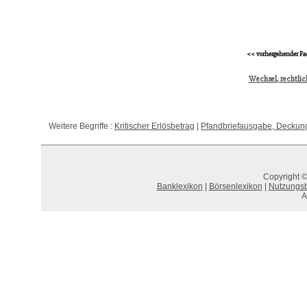
<< vorhergehender Fa
Wechsel, rechtlic
Weitere Begriffe :
Kritischer Erlösbetrag
|
Pfandbriefausgabe, Deckun
Copyright ©
Banklexikon
|
Börsenlexikon
|
Nutzungs
A