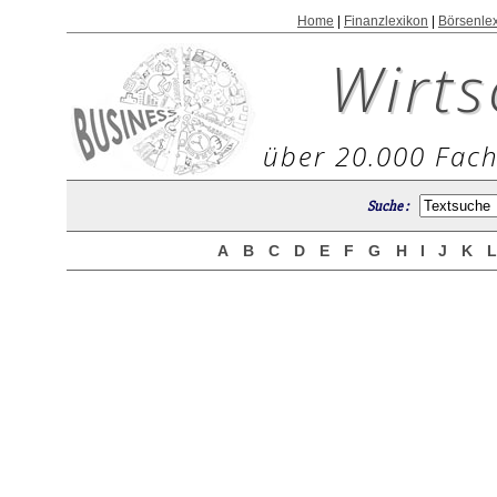
Home
|
Finanzlexikon
|
Börsenle
Wirts
über 20.000 Fach
Suche :
A
B
C
D
E
F
G
H
I
J
K