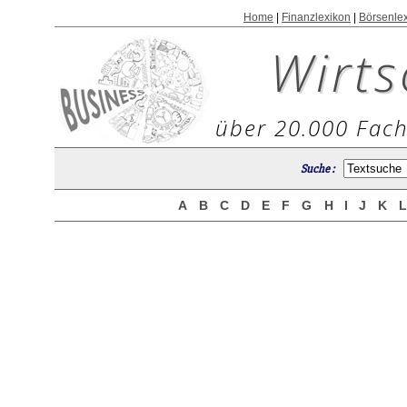
Home
|
Finanzlexikon
|
Börsenle
Wirts
über 20.000 Fach
Suche :
A
B
C
D
E
F
G
H
I
J
K