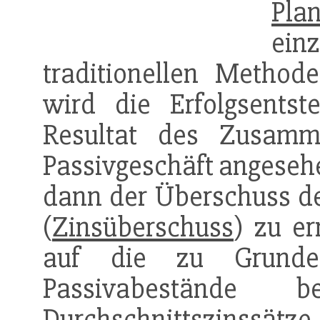
Pla
ei
traditionellen Methode
wird die Erfolgsents
Resultat des Zusamm
Passivgeschäft angesehe
dann der Überschuss der
(
Zinsüberschuss
) zu e
auf die zu Grund
Passivabestände 
Durchschnittszinssät