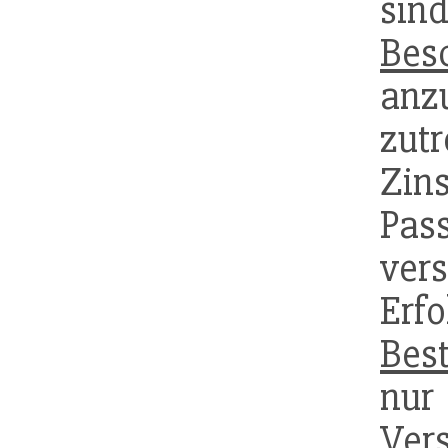
si
Bes
anz
zut
Zin
Pa
ver
Erf
Bes
nur
Ver