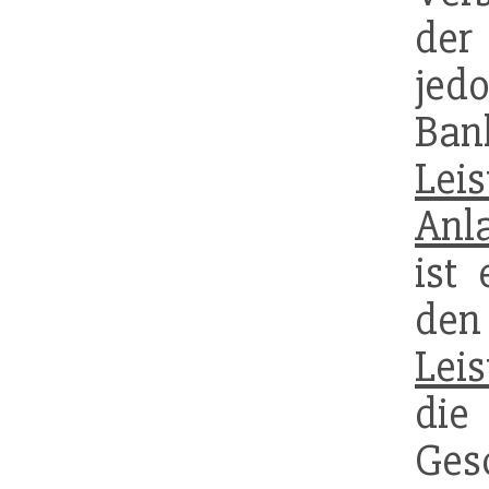
der
jed
Ban
Lei
Anla
ist
den
Leis
di
Ges