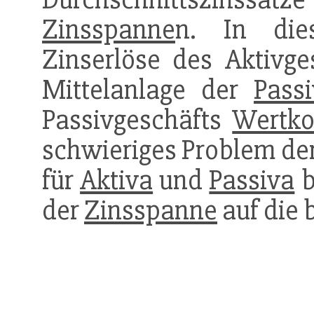
Zinsspanne
n. In die
Zinserlöse des Aktivge
Mittelanlage der
Pass
Passivgeschäfts
Wertko
schwieriges Problem der
für
Aktiva
und
Passiva
b
der
Zinsspanne
auf die 