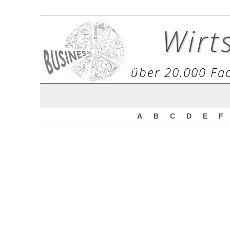
Wirt
über 20.000 Fac
A
B
C
D
E
F