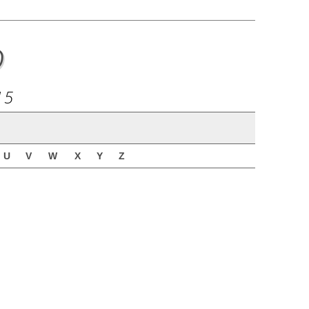
o
15
U
V
W
X
Y
Z