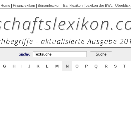
Home
|
Finanzlexikon
|
Börsenlexikon
|
Banklexikon
|
Lexikon der BWL
|
Überblick
schaftslexikon.c
hbegriffe - aktualisierte Ausgabe 20
Suche :
G
H
I
J
K
L
M
N
O
P
Q
R
S
T