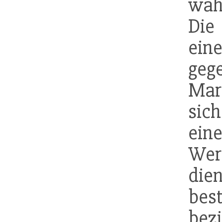
wäh
Die
ein
ge
Mark
sic
ein
Wer
d
bes
be