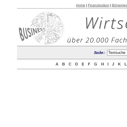
Home
|
Finanzlexikon
|
Börsenle
Wirts
über 20.000 Fach
Suche :
A
B
C
D
E
F
G
H
I
J
K