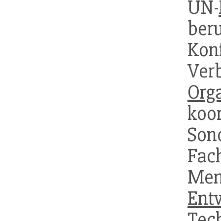
UN-
be
Kon
Ver
Org
koo
Son
Fac
Me
Ent
Tec