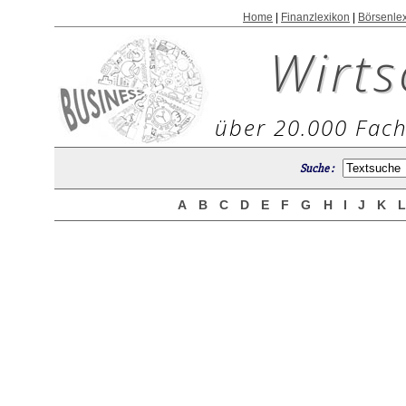
Home
|
Finanzlexikon
|
Börsenle
Wirts
über 20.000 Fach
Suche :
A
B
C
D
E
F
G
H
I
J
K