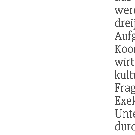
we
drei
Auf
Ko
wir
kul
Fra
Exe
Unt
dur