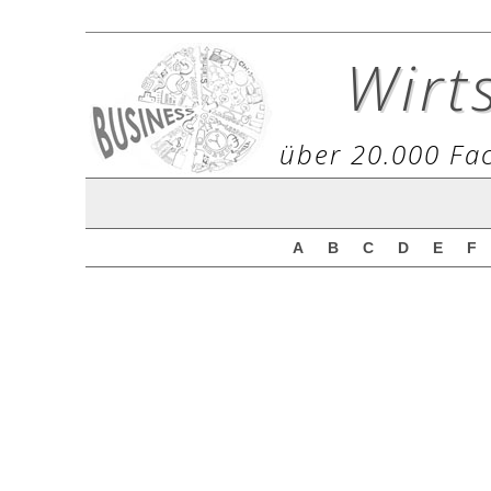
Wirt
über 20.000 Fac
A
B
C
D
E
F