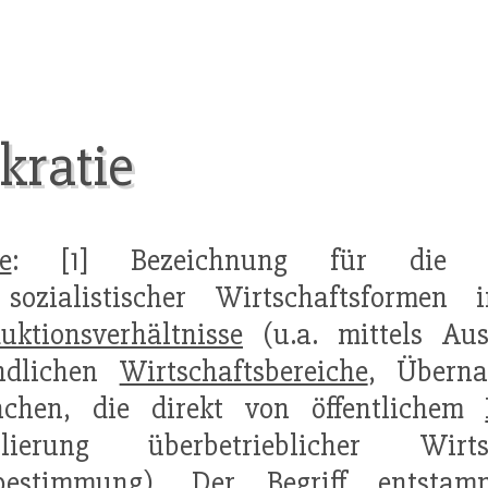
kratie
e
: [1] Bezeichnung für die Du
sozialistischer Wirtschaftsformen i
uktionsverhältnisse
(u.a. mittels Au
indlichen
Wirtschaftsbereiche
, Übern
nchen, die direkt von öffentlichem
blierung überbetrieblicher Wirt
bestimmung
). Der Begriff entstam