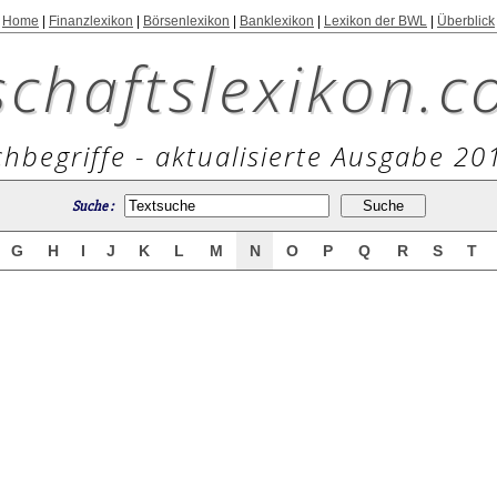
Home
|
Finanzlexikon
|
Börsenlexikon
|
Banklexikon
|
Lexikon der BWL
|
Überblick
schaftslexikon.c
hbegriffe - aktualisierte Ausgabe 20
Suche :
G
H
I
J
K
L
M
N
O
P
Q
R
S
T