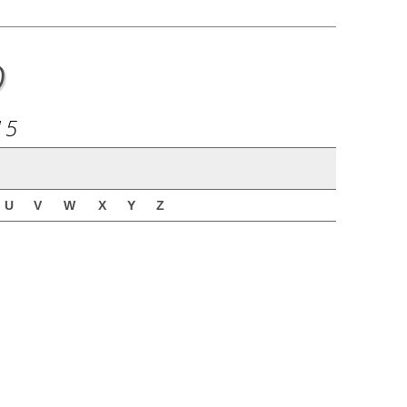
o
15
U
V
W
X
Y
Z