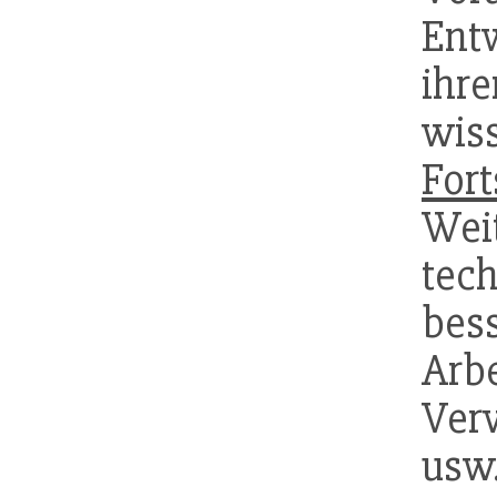
Ent
i
wiss
Fort
We
tec
be
Ar
Ver
us