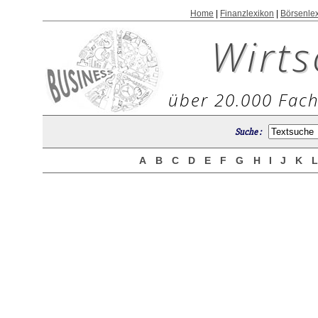
Home
|
Finanzlexikon
|
Börsenle
Wirts
über 20.000 Fach
Suche :
A
B
C
D
E
F
G
H
I
J
K