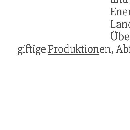
En
Lan
Übe
giftige
Produktion
en, Ab