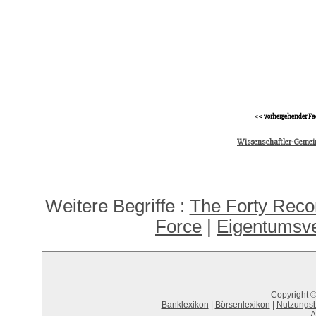
<< vorhergehender Fa
Wissenschaftler-Gemei
Weitere Begriffe :
The Forty Reco
Force
|
Eigentumsve
Copyright ©
Banklexikon
|
Börsenlexikon
|
Nutzungs
A