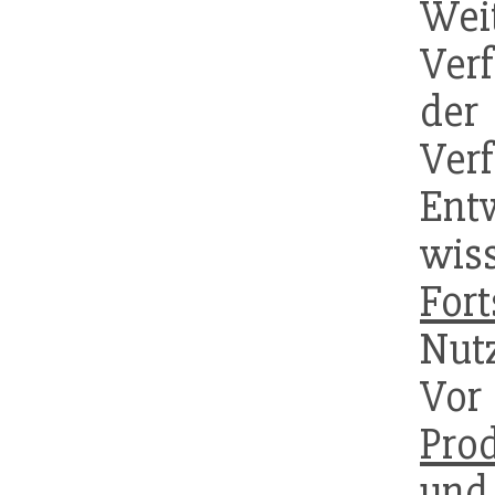
Wei
Ver
der
Ve
En
wis
Fort
Nut
Vor
Pro
und