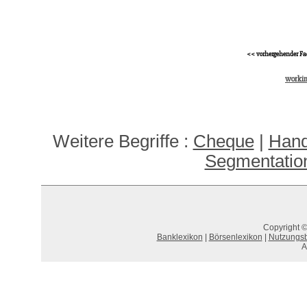
<< vorhergehender Fa
workin
Weitere Begriffe :
Cheque
|
Hand
Segmentation
Copyright ©
Banklexikon
|
Börsenlexikon
|
Nutzungs
A