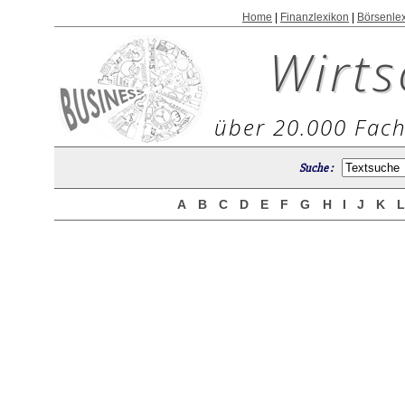
Home
|
Finanzlexikon
|
Börsenle
Wirts
über 20.000 Fach
Suche :
A
B
C
D
E
F
G
H
I
J
K