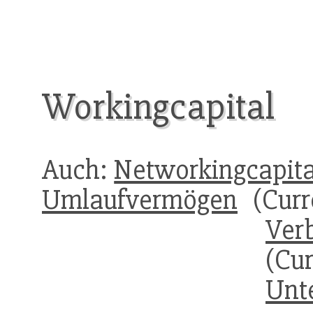
Workingcapital
Auch:
Networkingcapita
Umlaufvermögen
(Curre
Verb
(Cu
Unt