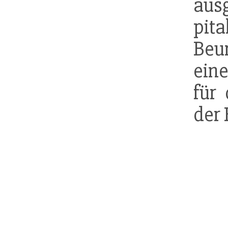
aus
pit
Beu
ein
für
der 