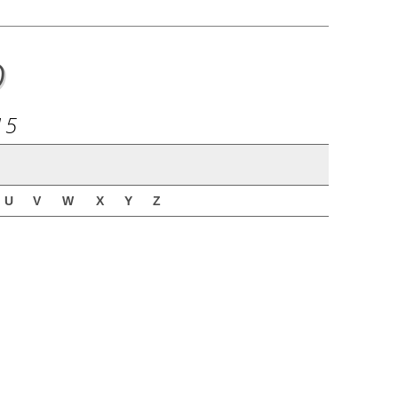
o
15
U
V
W
X
Y
Z