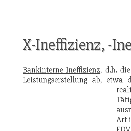
X-Ineffizienz, -In
Bankinterne Ineffizienz
, d.h. di
Leistungserstellung ab, etwa 
real
Täti
ausr
Art 
EDV 