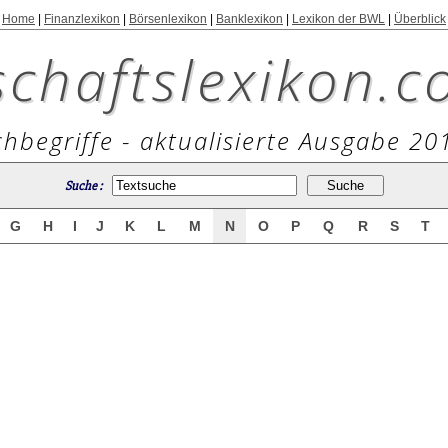
Home
|
Finanzlexikon
|
Börsenlexikon
|
Banklexikon
|
Lexikon der BWL
|
Überblick
schaftslexikon.c
hbegriffe - aktualisierte Ausgabe 20
Suche :
G
H
I
J
K
L
M
N
O
P
Q
R
S
T