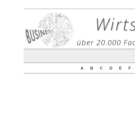
Wirt
über 20.000 Fac
A
B
C
D
E
F