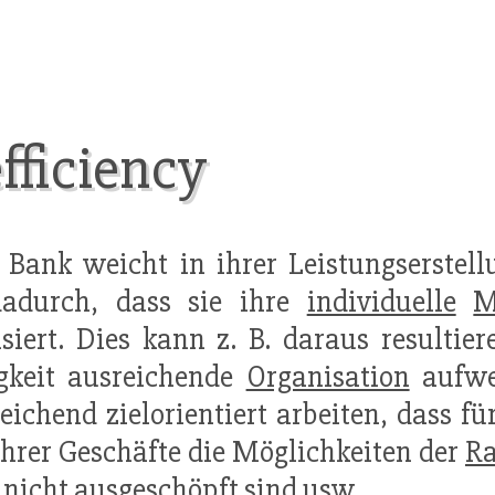
efficiency
e Bank weicht in ihrer Leistungserstel
dadurch, dass sie ihre
individuelle
M
isiert. Dies kann z. B. daraus resultie
gkeit ausreichende
Organisation
aufwe
eichend zielorientiert arbeiten, dass f
ihrer Geschäfte die Möglichkeiten der
Ra
nicht ausgeschöpft sind usw.