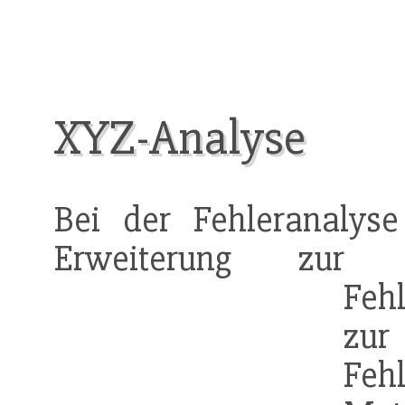
XYZ-Analyse
Bei der Fehleranalys
Erweiterung zu
Fehl
zu
Feh