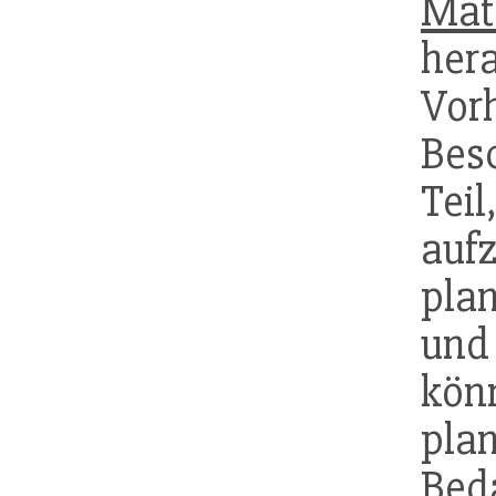
Mate
he
Vor
Bes
Tei
aufz
pla
und
könn
pl
Bed