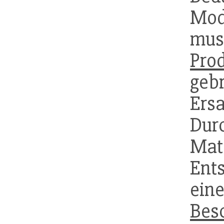
Mod
muss
Pro
ge
Ers
Dur
Ma
Ent
ei
Bes