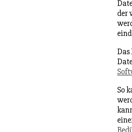
Date
der 
werd
eind
Das
Date
Sof
So k
werd
kann
eine
Bedü