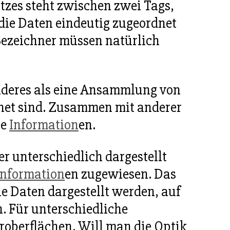
tzes steht zwischen zwei Tags,
 die Daten eindeutig zugeordnet
Bezeichner müssen natürlich
anderes als eine Ansammlung von
net sind. Zusammen mit anderer
ne
Information
en.
er unterschiedlich dargestellt
Information
en zugewiesen. Das
le Daten dargestellt werden, auf
n. Für unterschiedliche
roberflächen. Will man die Optik