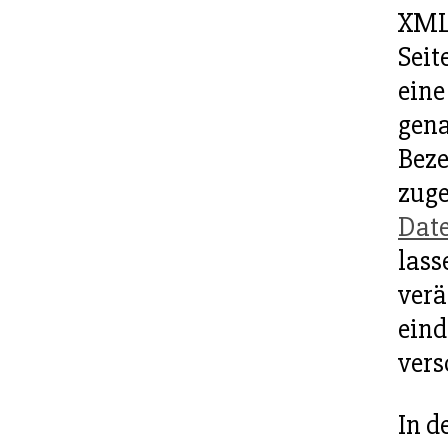
XML 
Seit
eine
gena
Beze
zuge
Dat
lass
verä
eind
vers
In d