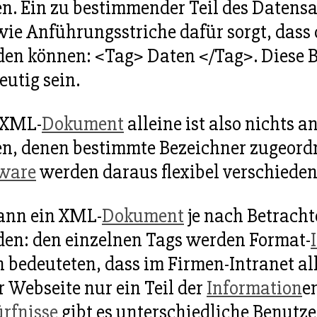
n. Ein zu bestimmender Teil des Datensa
wie Anführungsstriche dafür sorgt, dass
en können: <Tag> Daten </Tag>. Diese 
eutig sein.
 XML-
Dokument
alleine ist also nichts 
n, denen bestimmte Bezeichner zugeord
tware
werden daraus flexibel verschiede
ann ein XML-
Dokument
je nach Betracht
en: den einzelnen Tags werden Format-
 bedeuteten, dass im Firmen-Intranet al
r Webseite nur ein Teil der
Information
e
rfnisse
gibt es unterschiedliche Benutze