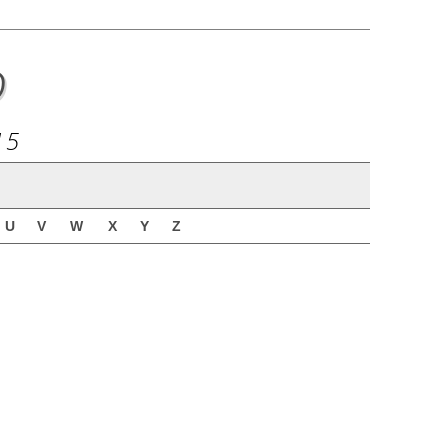
o
15
U
V
W
X
Y
Z