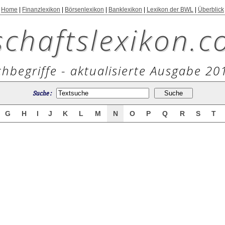
Home
|
Finanzlexikon
|
Börsenlexikon
|
Banklexikon
|
Lexikon der BWL
|
Überblick
schaftslexikon.c
hbegriffe - aktualisierte Ausgabe 20
Suche :
G
H
I
J
K
L
M
N
O
P
Q
R
S
T