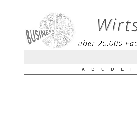
Wirt
über 20.000 Fac
A
B
C
D
E
F