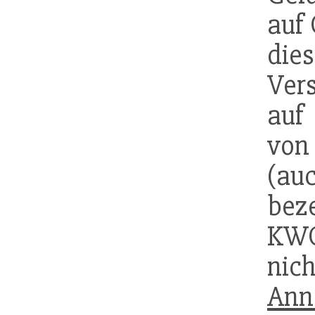
auf
die
Ver
au
von
(au
bez
KWG
ni
Ann