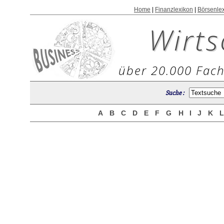
Home
|
Finanzlexikon
|
Börsenle
Wirts
über 20.000 Fach
Suche :
A
B
C
D
E
F
G
H
I
J
K