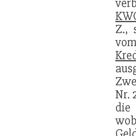
ver
KW
Z., 
v
Kre
au
Zwe
Nr. 
die
wob
Gel