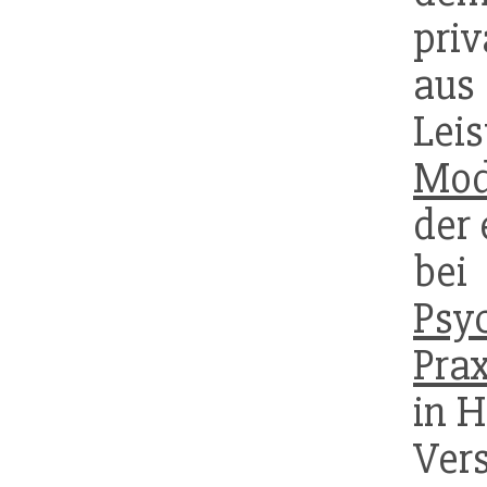
pr
aus 
Lei
Mod
der 
bei
Psy
Pra
in 
Vers