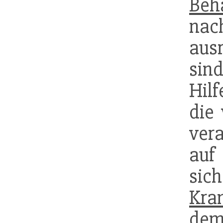
Beh
nach
aus
sin
Hil
die
ver
auf
sic
Kra
d