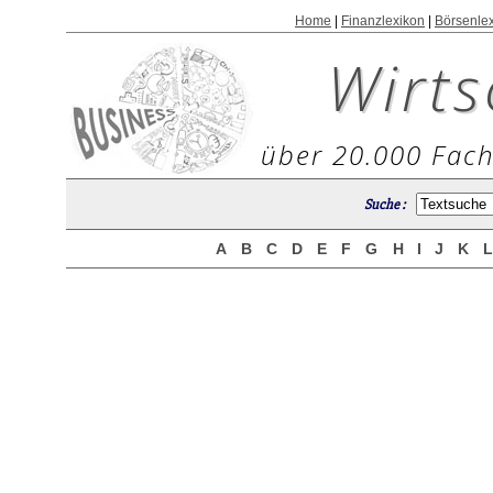
Home
|
Finanzlexikon
|
Börsenle
Wirts
über 20.000 Fach
Suche :
A
B
C
D
E
F
G
H
I
J
K