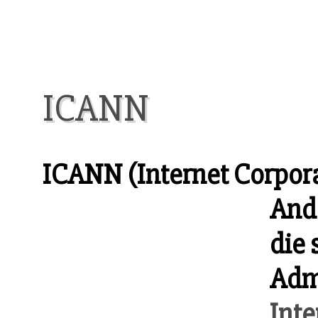
ICANN
ICANN (Internet Corpor
And
die 
Admi
Int