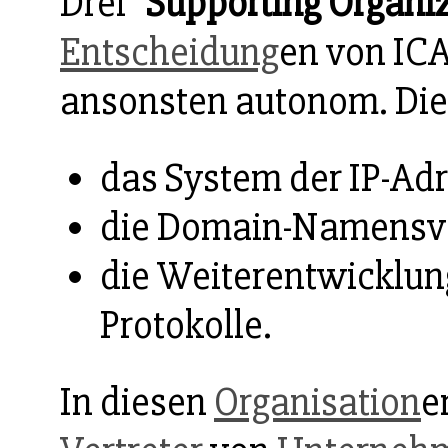
Drei
"Supporting Organi
Entscheidung
en von IC
ansonsten autonom. Dies
das System der IP-Ad
die Domain-Namensv
die Weiterentwicklung
Protokolle.
In diesen
Organisation
e