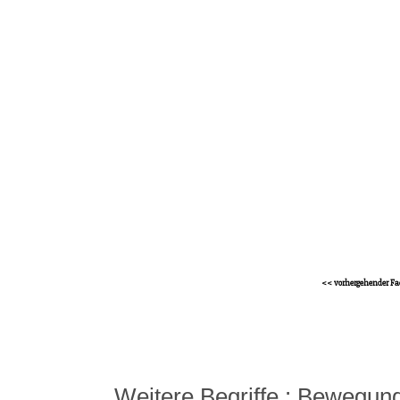
<< vorhergehender Fa
Weitere Begriffe :
Bewegung,