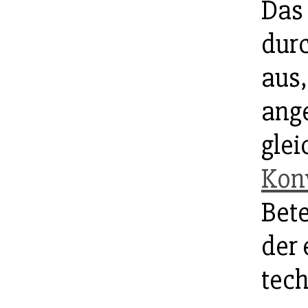
Das
durc
aus,
ang
glei
Kon
Bete
der 
tech