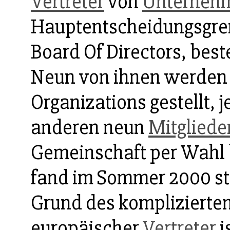
Vertreter
von
Unterneh
Hauptentscheidungsgre
Board Of Directors, bes
Neun von ihnen werden 
Organizations gestellt, j
anderen neun
Mitgliede
Gemeinschaft per Wahl 
fand im Sommer 2000 sta
Grund des komplizierten
europäischer
Vertreter
i