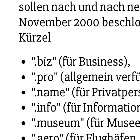
sollen nach und nach ne
November 2000 beschlos
Kürzel
".biz" (für Business),
".pro" (allgemein verf
".name" (für Privatpe
".info" (für Informati
".museum" (für Musee
".aero" (für Flughäfen