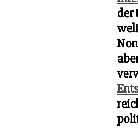
der
wel
Non-
aber
ver
Ent
rei
poli