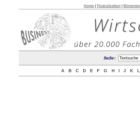
Home
|
Finanzlexikon
|
Börsenle
Wirts
über 20.000 Fach
Suche :
A
B
C
D
E
F
G
H
I
J
K