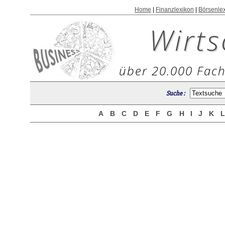
Home
|
Finanzlexikon
|
Börsenle
Wirts
über 20.000 Fach
Suche :
A
B
C
D
E
F
G
H
I
J
K