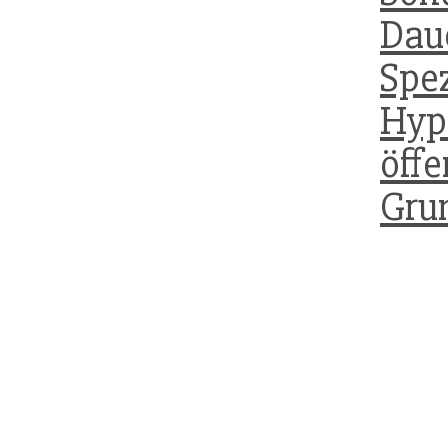
Dau
Spe
Hyp
öffe
Grun