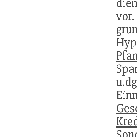
die
vor
gru
Hypo
Pfa
Spa
u.d
Ein
Ges
Kr
Son