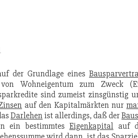
n
uf der Grundlage eines
Bausparvertr
ng von Wohneigentum zum Zweck (Ei
parkredite sind zumeist zinsgünstig
Zinsen
auf den Kapitalmärkten nur
ma
das
Darlehen
ist allerdings, daß der
Baus
en ein bestimmtes
Eigenkapital
auf d
ehenssumme wird dann, ist das Sparziel