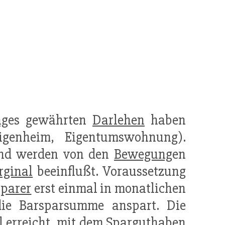
ag
es gewährten
Darlehen
haben
genheim, Eigentumswohnung).
 und werden von den
Bewegung
en
rginal
beeinflußt. Voraussetzung
parer
erst einmal in monatlichen
ie Barsparsumme anspart. Die
 erreicht, mit dem
Sparguthaben