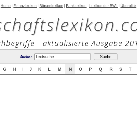
Home
|
Finanzlexikon
|
Börsenlexikon
|
Banklexikon
|
Lexikon der BWL
|
Überblick
schaftslexikon.c
hbegriffe - aktualisierte Ausgabe 20
Suche :
G
H
I
J
K
L
M
N
O
P
Q
R
S
T