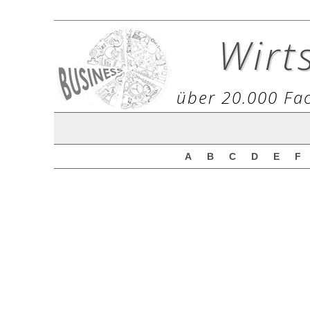
Wirt
über 20.000 Fac
A
B
C
D
E
F