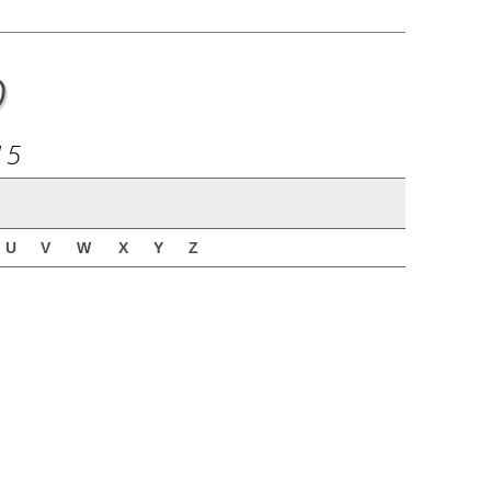
o
15
U
V
W
X
Y
Z