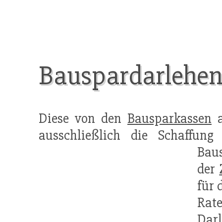
Bauspardarlehe
Diese von den
Bausparkassen
a
ausschließlich die Schaffu
Baus
der
für 
Rat
Darl