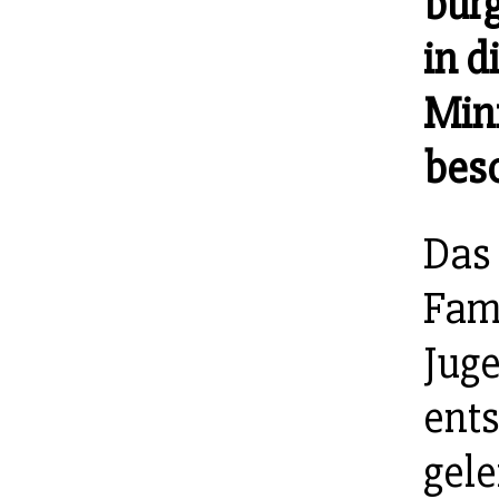
bürg
in d
Min
besc
Das
Fami
Jug
ent
gele