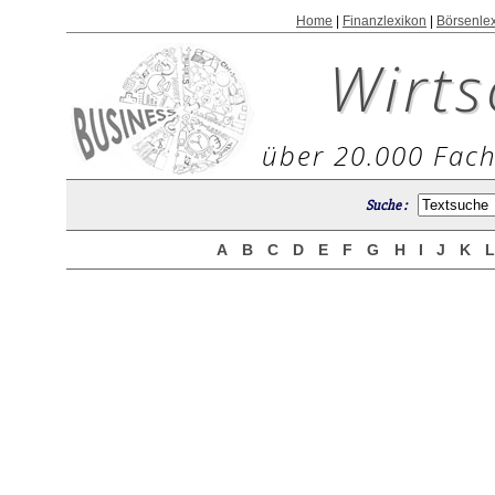
Home
|
Finanzlexikon
|
Börsenle
Wirts
über 20.000 Fach
Suche :
A
B
C
D
E
F
G
H
I
J
K