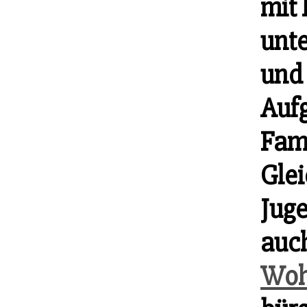
mit
unt
und
Auf
Fami
Glei
Juge
auch
Woh