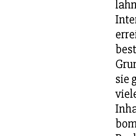
lahm
Inte
erre
bes
Grun
sie 
viel
Inha
bomb