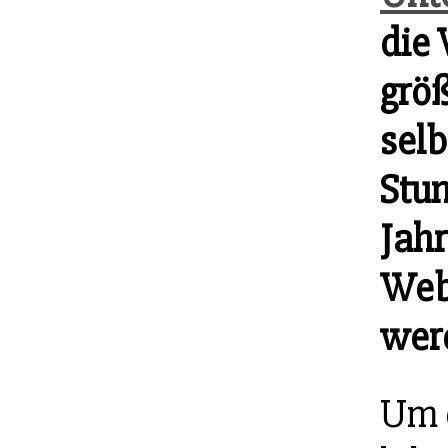
die
größ
selb
Stu
Jahr
Web
wer
Um e