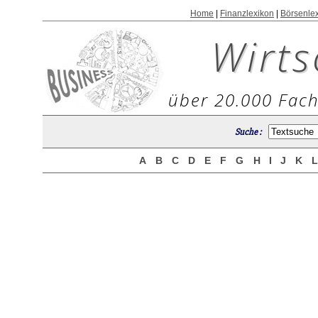
Home
|
Finanzlexikon
|
Börsenle
Wirts
über 20.000 Fach
Suche :
A
B
C
D
E
F
G
H
I
J
K