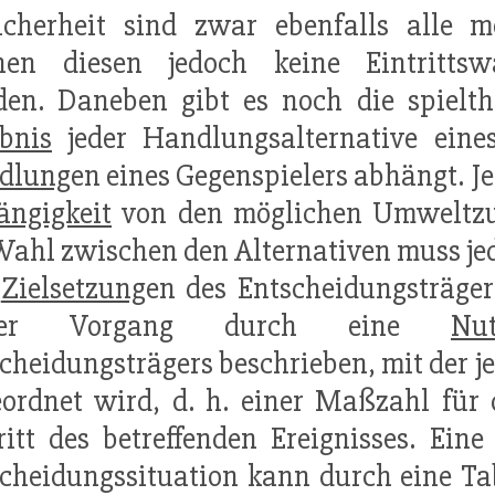
icherheit sind zwar ebenfalls alle m
nen diesen jedoch keine Eintrittswa
en. Daneben gibt es noch die spielthe
bnis
jeder Handlungsalternative eine
dlung
en eines Gegenspielers abhängt. J
ängigkeit
von den möglichen Umweltz
Wahl zwischen den Alternativen muss j
n
Zielsetzung
en des Entscheidungsträge
eser Vorgang durch eine
Nut
cheidungsträgers beschrieben, mit der j
ordnet wird, d. h. einer Maßzahl für
ritt des betreffenden Ereignisses. Eine
cheidungssituation kann durch eine Tab