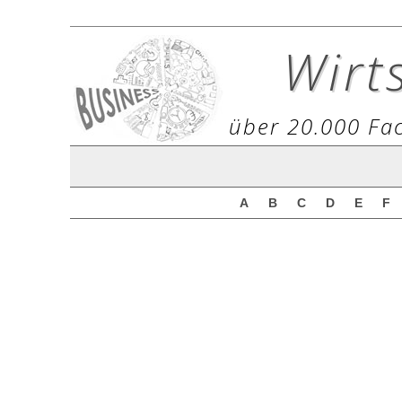
Wirt
über 20.000 Fac
A
B
C
D
E
F