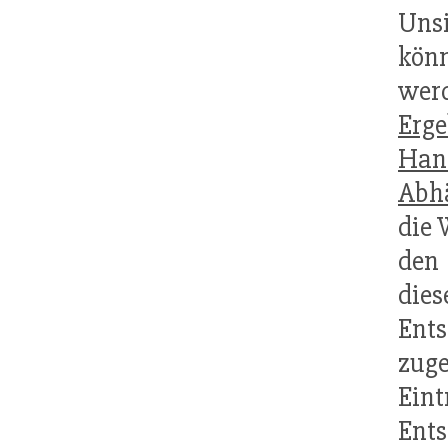
Uns
kön
werd
Erge
Han
Abh
die 
de
di
Ents
zuge
Eint
Ents