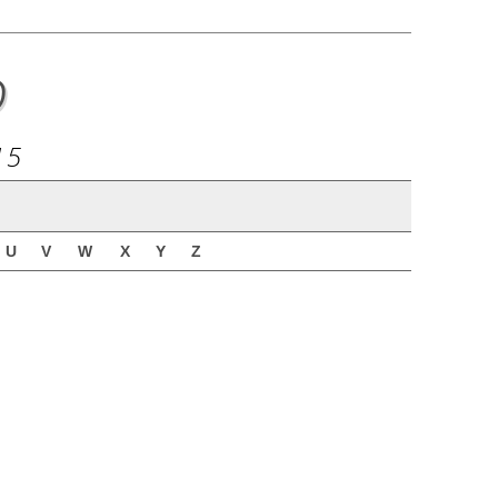
o
15
U
V
W
X
Y
Z