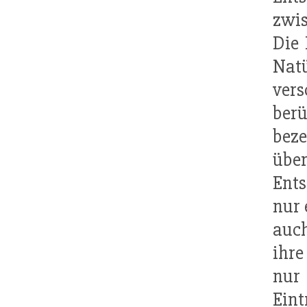
zwis
Die 
Nat
ver
ber
beze
üb
Ents
nur 
auch
ihre
nur
Eint