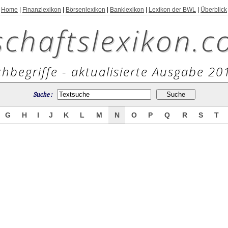
Home
|
Finanzlexikon
|
Börsenlexikon
|
Banklexikon
|
Lexikon der BWL
|
Überblick
schaftslexikon.c
hbegriffe - aktualisierte Ausgabe 20
Suche :
G
H
I
J
K
L
M
N
O
P
Q
R
S
T