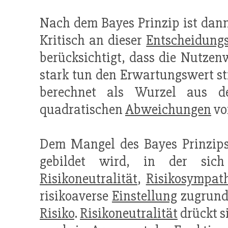
Nach dem Bayes Prinzip ist dann
Kritisch an dieser
Entscheidungs
berücksichtigt, dass die Nutzen
stark tun den Erwartungswert st
berechnet als Wurzel aus de
quadratischen
Abweichungen
vo
Dem Mangel des Bayes Prinzips
gebildet wird, in der si
Risikoneutralität
,
Risikosympat
risikoaverse
Einstellung
zugrunde
Risiko
.
Risikoneutralität
drückt s