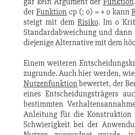
gar kein Argument der
Funktion
der
Funktion
cp (; o) = + o kann
steigt mit dem
Risiko
. Im o Kri
Standardabweichung und dann mi
diejenige Alternative mit dem hö
Einem weiteren Entscheidungskri
zugrunde. Auch hier werden, wie 
Nutzenfunktion
bewertet, der Be
eines Entscheidungsträgers auc
bestimmten Verhaltensannahme
Anleitung für die Konstruktion
Schwierigkeit bei der Anwendu
Nutzen zugeordnet wurde, is