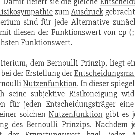
. Damit liefert sie die gleiche
Entscheid
Risikosympathie
zum
Ausdruck
gebracht
terium sind für jede Alternative zunä
t diesen der Funktionswert von cp (;
chsten Funktionswert.
terium, dem Bernoulli Prinzip, liegt 
bei der Erstellung der
Entscheidungsmat
rnoulli
Nutzenfunktion
. In dieser spieg
h seine subjektive Risikoneigung wide
n für jeden Entscheidungsträger ein
 einer solchen
Nutzenfunktion
gibt es j
ng des Bernoulli Prinzips. Nachdem je
t der Erwartungswert bzgl. jeder A