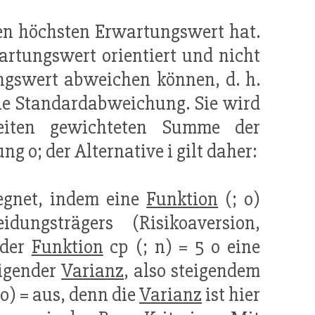
den höchsten Erwartungswert hat.
artungswert orientiert und nicht
ungswert abweichen können, d. h.
die Standardabweichung. Sie wird
keiten gewichteten Summe der
 o; der Alternative i gilt daher:
egnet, indem eine
Funktion
(; o)
ungsträgers (Risikoaversion,
 der
Funktion
cp (; n) = 5 o eine
eigender
Varianz
, also steigendem
 o) = aus, denn die
Varianz
ist hier