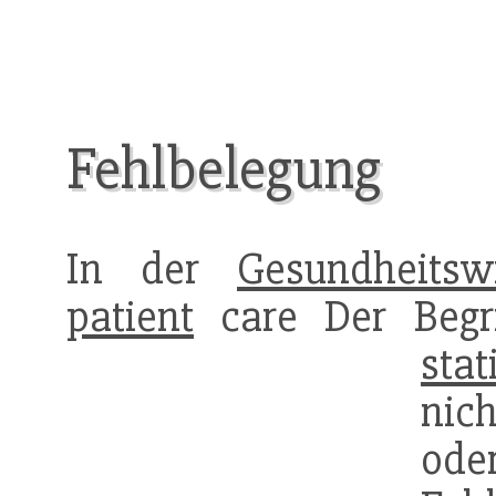
Fehlbelegung
In der
Gesundheitswi
patient
care Der Begri
stat
nic
ode