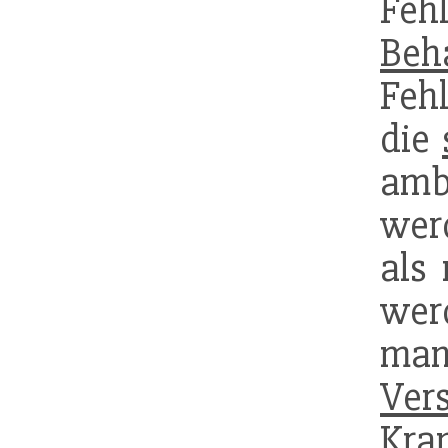
Feh
Beh
Fehl
die
amb
wer
als
wer
man
Ver
Kr