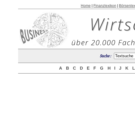
Home
|
Finanzlexikon
|
Börsenle
Wirts
über 20.000 Fach
Suche :
A
B
C
D
E
F
G
H
I
J
K