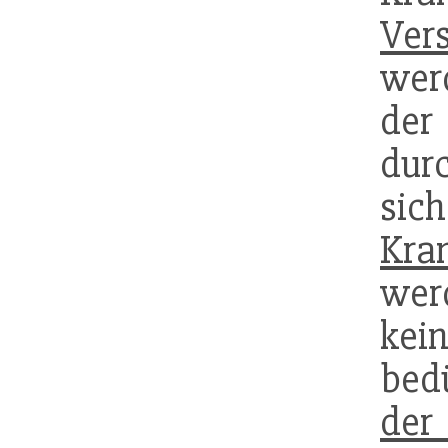
Ver
wer
de
dur
sic
Kra
werd
kei
bed
der