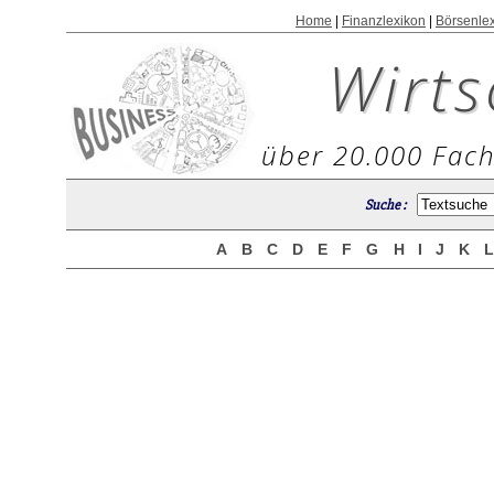
Home
|
Finanzlexikon
|
Börsenle
Wirts
über 20.000 Fach
Suche :
A
B
C
D
E
F
G
H
I
J
K