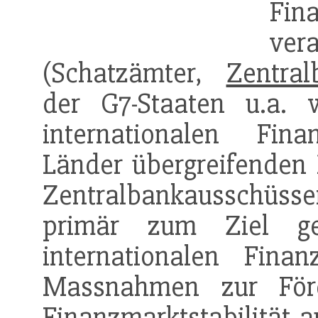
Fina
ver
(Schatzämter,
Zentral
der G7-Staaten u.a. w
internationalen Fina
Länder übergreifenden R
Zentralbankausschüs
primär zum Ziel ge
internationalen Fina
Massnahmen zur Förd
Finanzmarktstabilität a