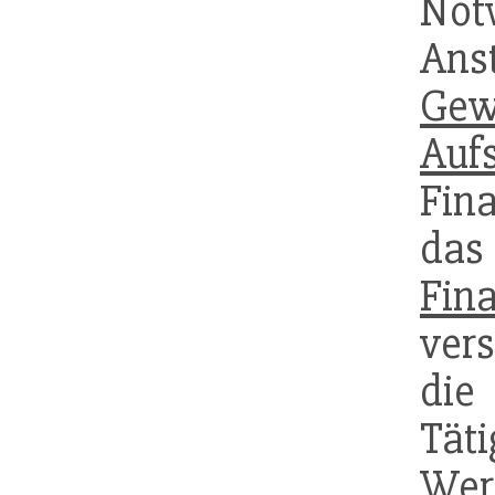
Not
An
Gew
Aufs
Fin
da
Fin
vers
die
Tät
We