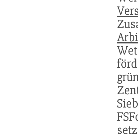
Ver
Zus
Arbi
Wet
för
grü
Zen
Si
FSF
se