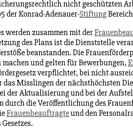
icherungsrechtlich nicht geschützten Ar
995 der Konrad-Adenauer-
Stiftung
Bereich
es werden zusammen mit der
Frauenbeau
etzung des Plans ist die Dienststelle ver
erstöße beanstanden. Die Frauenförderpl
 zu machen und gelten für Bewerbungen,
E
fördergesetz verpflichtet, bei nicht aus
 das Misslingen der nächsthöchsten Dien
i der Aktualisierung und bei der Aufste
m durch die Veröffentlichung des Frauen
ie
Frauenbeauftragte
und den Personalrat
 Gesetzes.