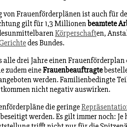
g von Frauenförderplänen ist auch für d
htung gilt für 1,3 Millionen
beamtete Ar
ndesunmittelbaren
Körperschaft
en, Ansta
Gerichte
des Bundes.
 alle drei Jahre einen Frauenförderplan e
ie zudem eine
Frauenbeauftragte
bestell
 angeboten werden. Familienbedingte Te
ortkommen nicht negativ auswirken.
enförderpläne die geringe
Repräsentatio
eseitigt werden. Es gilt immer noch: Je
ststellung trifft nicht nur für die Spitz