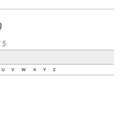
o
15
U
V
W
X
Y
Z