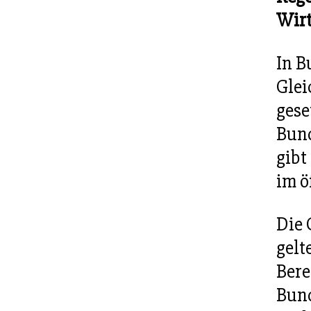
Wirt
In B
Glei
gese
Bund
gibt
im ö
Die 
gelt
Bere
Bund