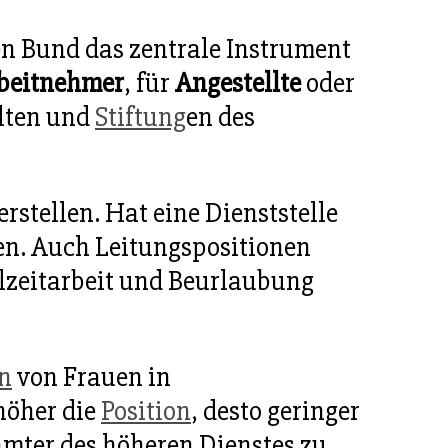
en Bund das zentrale Instrument
beitnehmer
, für
Angestellte
oder
lten und
Stiftung
en des
rstellen. Hat eine Dienststelle
en. Auch Leitungspositionen
ilzeitarbeit und Beurlaubung
n
von Frauen in
 höher die
Position
, desto geringer
enämter des höheren Dienstes zu,