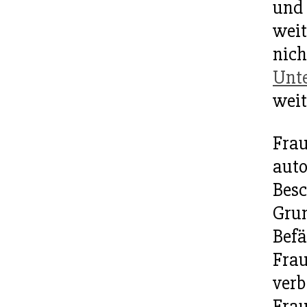
und 
weit
nich
Unt
weit
Frau
auto
Besc
Grun
Befä
Frau
verb
Frau