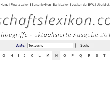
Home
|
Finanzlexikon
|
Börsenlexikon
|
Banklexikon
|
Lexikon der BWL
|
Überblick
schaftslexikon.c
hbegriffe - aktualisierte Ausgabe 20
Suche :
G
H
I
J
K
L
M
N
O
P
Q
R
S
T