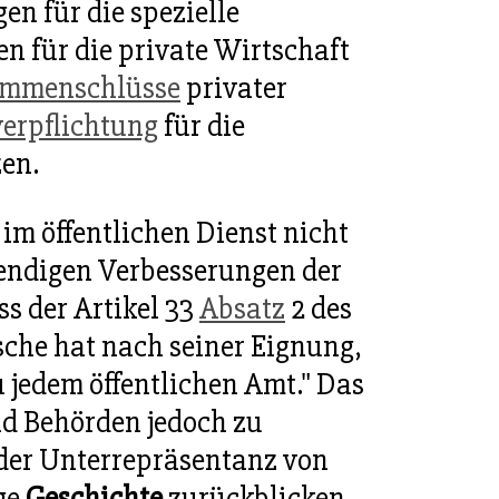
n für die spezielle
n für die private Wirtschaft
mmenschlüsse
privater
verpflichtung
für die
en.
im öffentlichen Dienst nicht
endigen Verbesserungen der
s der Artikel 33
Absatz
2 des
sche hat nach seiner Eignung,
 jedem öffentlichen Amt." Das
nd Behörden jedoch zu
 der Unterrepräsentanz von
nge
Geschichte
zurückblicken -