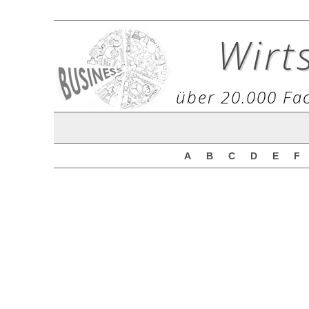
Wirt
über 20.000 Fac
A
B
C
D
E
F