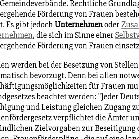
Gemeindeverbände. Rechtliche Grundlage
ergehende Förderung von Frauen bestehe
t. Es gibt jedoch
Unternehmen
oder
Zusa
ernehmen
, die sich im Sinne einer
Selbst
ergehende Förderung von Frauen einsetz
en werden bei der Besetzung von Stellen 
matisch bevorzugt. Denn bei allen notw
häftigungsmöglichkeiten für Frauen mus
dgesetzes beachtet werden: "Jeder Deut
higung und Leistung gleichen Zugang zu
enfördergesetz verpflichtet die Ämter u
indlichen Zielvorgaben zur Beseitigung
en. Frauenförderpläne - die auf eine la