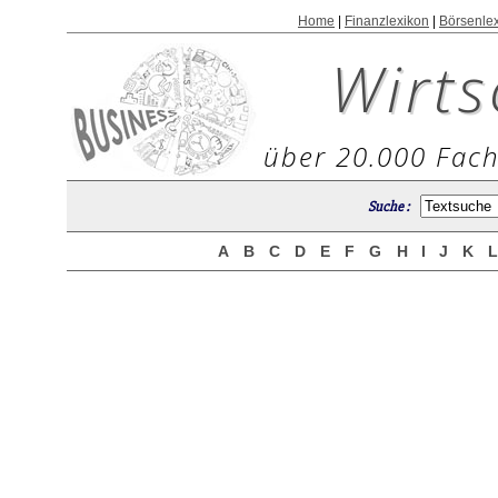
Home
|
Finanzlexikon
|
Börsenle
Wirts
über 20.000 Fach
Suche :
A
B
C
D
E
F
G
H
I
J
K