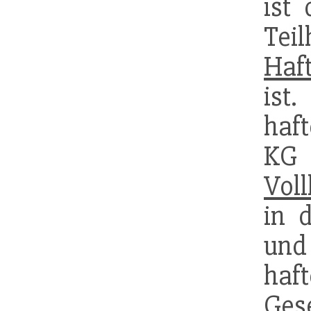
ist
Tei
Haf
ist
haf
KG 
Voll
in 
un
haf
Ges