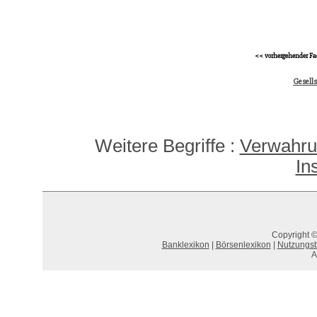
<< vorhergehender Fa
Gesells
Weitere Begriffe :
Verwahru
In
Copyright ©
Banklexikon
|
Börsenlexikon
|
Nutzungs
A